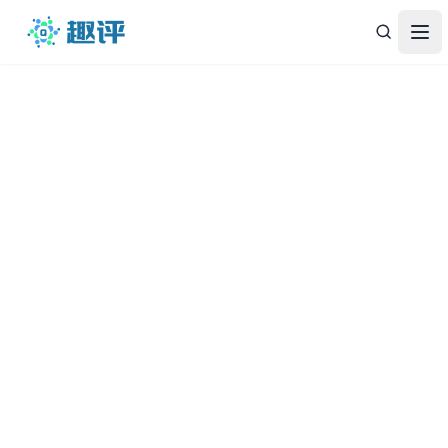
趣评
Op
律仁