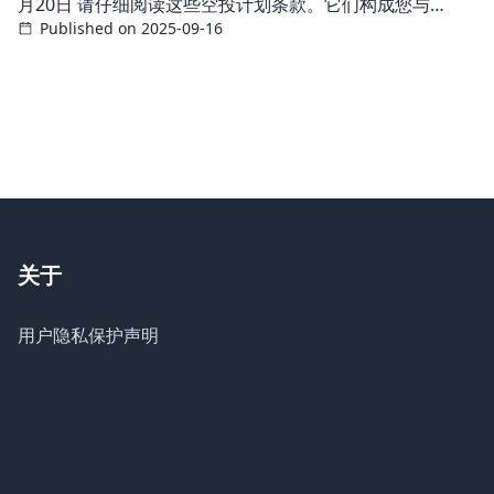
月20日 请仔细阅读这些空投计划条款。它们构成您与
Published on 2025-09-16
Grass之间的法律协议，并管辖您参与空投和Grass空投计
划（以下简称“Grass空投计划”）的相关事宜，包括您因参
与空投或Grass空投计划而获得任何Grass代币的情况。通
过访问、使用
关于
用户隐私保护声明